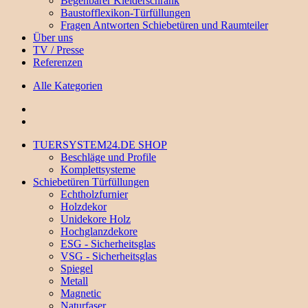
Begehbarer Kleiderschrank
Baustofflexikon-Türfüllungen
Fragen Antworten Schiebetüren und Raumteiler
Über uns
TV / Presse
Referenzen
Alle Kategorien
TUERSYSTEM24.DE SHOP
Beschläge und Profile
Komplettsysteme
Schiebetüren Türfüllungen
Echtholzfurnier
Holzdekor
Unidekore Holz
Hochglanzdekore
ESG - Sicherheitsglas
VSG - Sicherheitsglas
Spiegel
Metall
Magnetic
Naturfaser