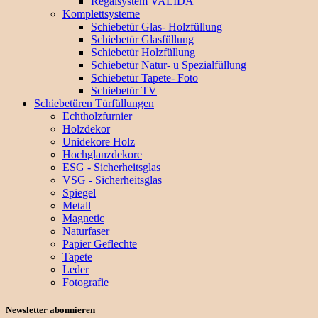
Regalsystem VALIDA
Komplettsysteme
Schiebetür Glas- Holzfüllung
Schiebetür Glasfüllung
Schiebetür Holzfüllung
Schiebetür Natur- u Spezialfüllung
Schiebetür Tapete- Foto
Schiebetür TV
Schiebetüren Türfüllungen
Echtholzfurnier
Holzdekor
Unidekore Holz
Hochglanzdekore
ESG - Sicherheitsglas
VSG - Sicherheitsglas
Spiegel
Metall
Magnetic
Naturfaser
Papier Geflechte
Tapete
Leder
Fotografie
Newsletter abonnieren