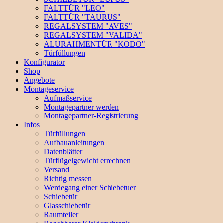
FALTTÜR "LEO"
FALTTÜR "TAURUS"
REGALSYSTEM "AVES"
REGALSYSTEM "VALIDA"
ALURAHMENTÜR "KODO"
Türfüllungen
Konfigurator
Shop
Angebote
Montageservice
Aufmaßservice
Montagepartner werden
Montagepartner-Registrierung
Infos
Türfüllungen
Aufbauanleitungen
Datenblätter
Türflügelgewicht errechnen
Versand
Richtig messen
Werdegang einer Schiebetuer
Schiebetür
Glasschiebetür
Raumteiler