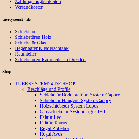
Zahlungsmöglichkeiten
Versandkosten
tuersystem24.de
Schiebetür
Schiebetüren Holz
Schiebetür Glas
Begehbarer Kleiderschrank
Raumteiler
Schiebetüren Raumteiler in Dresden
Shop
TUERSYSTEM24.DE SHOP
Beschläge und Profile
Schiebetür Bodengeführt System Cappry
Schiebetür Hängend System Cappry
Holzschiebetür System Lupus
Glasschiebetür System Tigris I+II
Falttür Leo
Falttür Taurus
Regal Zubehör
Regal Aves