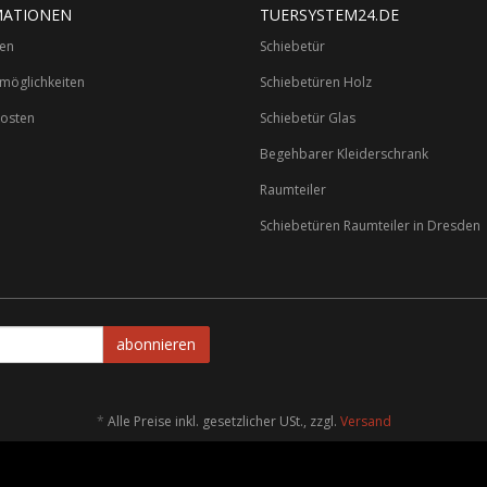
MATIONEN
TUERSYSTEM24.DE
ten
Schiebetür
möglichkeiten
Schiebetüren Holz
osten
Schiebetür Glas
Begehbarer Kleiderschrank
Raumteiler
Schiebetüren Raumteiler in Dresden
abonnieren
*
Alle Preise inkl. gesetzlicher USt., zzgl.
Versand