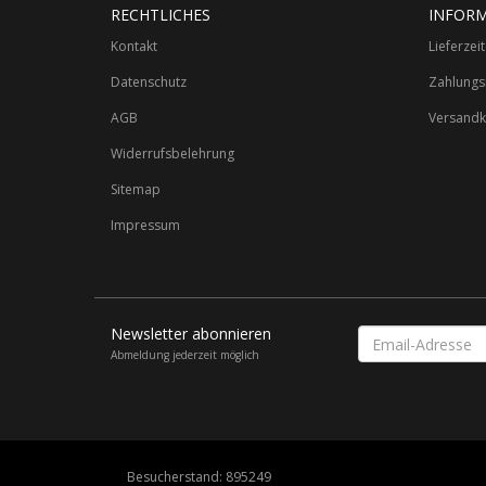
RECHTLICHES
INFOR
Kontakt
Lieferzei
Datenschutz
Zahlungs
AGB
Versandk
Widerrufsbelehrung
Sitemap
Impressum
Newsletter abonnieren
Email-
Adresse
Abmeldung jederzeit möglich
Besucherstand: 895249