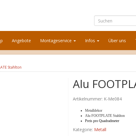
op
Angebote
Montageservice
Infos
Über uns
ATE Stahlton
Alu FOOTPLA
Artikelnummer:
K-Me084
Metalldekor
Alu FOOTPLATE Stahlton
Preis pro Quadradmeter
Kategorie:
Metall