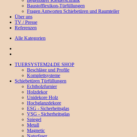
Begehbarer Kleiderschrank
Baustofflexikon-Türfüllungen
Fragen Antworten Schiebetüren und Raumteiler
Über uns
TV / Presse
Referenzen
Alle Kategorien
TUERSYSTEM24.DE SHOP
Beschläge und Profile
Komplettsysteme
Schiebetüren Türfüllungen
Echtholzfurnier
Holzdekor
Unidekore Holz
Hochglanzdekore
ESG - Sicherheitsglas
VSG - Sicherheitsglas
Spiegel
Metall
Magnetic
Naturfaser