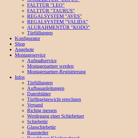
FALTTÜR "LEO"
FALTTÜR "TAURUS"
REGALSYSTEM "AVES"
REGALSYSTEM "VALIDA"
ALURAHMENTÜR "KODO"
Türfüllungen
Konfigurator
Shop
Angebote
Montageservice
Aufmaßservice
Montagepartner werden
Montagepartner-Registrierung
Infos
Türfüllungen
Aufbauanleitungen
Datenblätter
Türflügelgewicht errechnen
Versand
Richtig messen
Werdegang einer Schiebetuer
Schiebetür
Glasschiebetür
Raumteiler