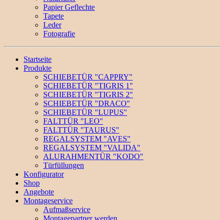
Papier Geflechte
Tapete
Leder
Fotografie
Startseite
Produkte
SCHIEBETÜR "CAPPRY"
SCHIEBETÜR "TIGRIS 1"
SCHIEBETÜR "TIGRIS 2"
SCHIEBETÜR "DRACO"
SCHIEBETÜR "LUPUS"
FALTTÜR "LEO"
FALTTÜR "TAURUS"
REGALSYSTEM "AVES"
REGALSYSTEM "VALIDA"
ALURAHMENTÜR "KODO"
Türfüllungen
Konfigurator
Shop
Angebote
Montageservice
Aufmaßservice
Montagepartner werden