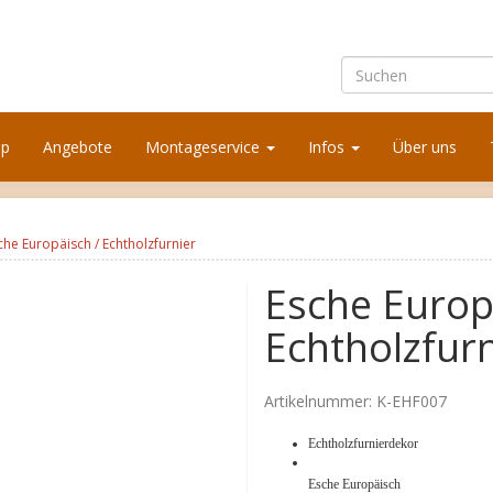
op
Angebote
Montageservice
Infos
Über uns
che Europäisch / Echtholzfurnier
Esche Europ
Echtholzfurn
Artikelnummer:
K-EHF007
Echtholzfurnierdekor
Esche Europäisch