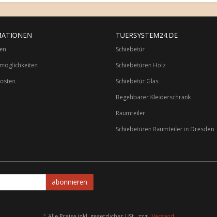
MATIONEN
TUERSYSTEM24.DE
ten
Schiebetür
möglichkeiten
Schiebetüren Holz
osten
Schiebetür Glas
Begehbarer Kleiderschrank
Raumteiler
Schiebetüren Raumteiler in Dresden
abonnieren
*
Alle Preise inkl. gesetzlicher USt., zzgl.
Versand