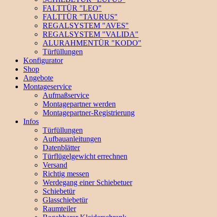
FALTTÜR "LEO"
FALTTÜR "TAURUS"
REGALSYSTEM "AVES"
REGALSYSTEM "VALIDA"
ALURAHMENTÜR "KODO"
Türfüllungen
Konfigurator
Shop
Angebote
Montageservice
Aufmaßservice
Montagepartner werden
Montagepartner-Registrierung
Infos
Türfüllungen
Aufbauanleitungen
Datenblätter
Türflügelgewicht errechnen
Versand
Richtig messen
Werdegang einer Schiebetuer
Schiebetür
Glasschiebetür
Raumteiler