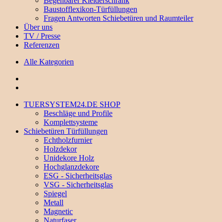
Begehbarer Kleiderschrank
Baustofflexikon-Türfüllungen
Fragen Antworten Schiebetüren und Raumteiler
Über uns
TV / Presse
Referenzen
Alle Kategorien
TUERSYSTEM24.DE SHOP
Beschläge und Profile
Komplettsysteme
Schiebetüren Türfüllungen
Echtholzfurnier
Holzdekor
Unidekore Holz
Hochglanzdekore
ESG - Sicherheitsglas
VSG - Sicherheitsglas
Spiegel
Metall
Magnetic
Naturfaser