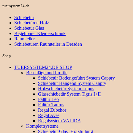
tuersystem24.de
Schiebetür
Schiebetüren Holz
Schiebetür Glas
Begehbarer Kleiderschrank
Raumteiler
Schiebetüren Raumteiler in Dresden
Shop
TUERSYSTEM24.DE SHOP
Beschläge und Profile
Schiebetür Bodengeführt System Cappry
Schiebetür Hängend System Cappry
Holzschiebetür System Lupus
Glasschiebetür System Tigris I+II
Falttür Leo
Falttür Taurus
Regal Zubehör
Regal Aves
Regalsystem VALIDA
Komplettsysteme
Schiebetür Glas- Holzfüllung