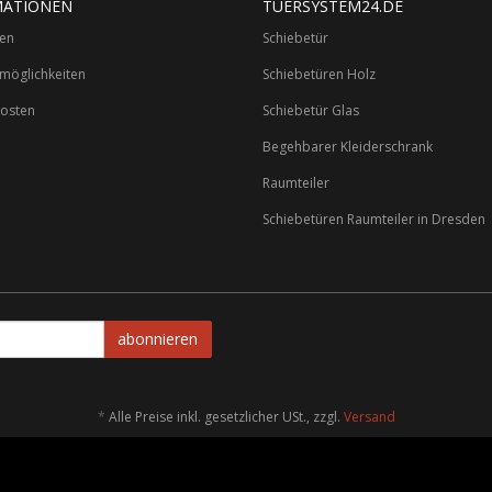
MATIONEN
TUERSYSTEM24.DE
ten
Schiebetür
möglichkeiten
Schiebetüren Holz
osten
Schiebetür Glas
Begehbarer Kleiderschrank
Raumteiler
Schiebetüren Raumteiler in Dresden
abonnieren
*
Alle Preise inkl. gesetzlicher USt., zzgl.
Versand