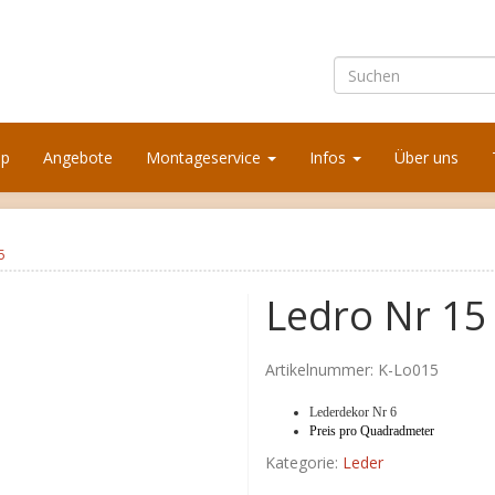
op
Angebote
Montageservice
Infos
Über uns
5
Ledro Nr 15
Artikelnummer:
K-Lo015
Lederdekor Nr 6
Preis pro Quadradmeter
Kategorie:
Leder