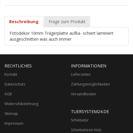
Beschreibung
Frage zum Produkt
Fotodekor 10mm Trägerplatte aufka- schiert laminiert
ausgeschnitten was auch immer
RECHTLICHES
INFORMATIONEN
Kontakt
Lieferzeiten
Datenschutz
Zahlungsmöglichkeiten
AGB
Versandkosten
Widerrufsbelehrung
TUERSYSTEM24.DE
Sitemap
Schiebetür
Impressum
Schiebetüren Holz