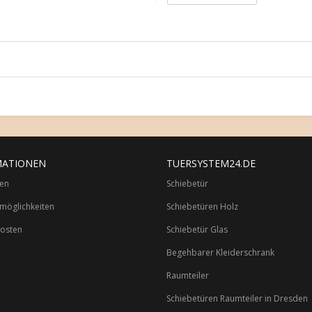
MATIONEN
TUERSYSTEM24.DE
ten
Schiebetür
möglichkeiten
Schiebetüren Holz
osten
Schiebetür Glas
Begehbarer Kleiderschrank
Raumteiler
Schiebetüren Raumteiler in Dresden