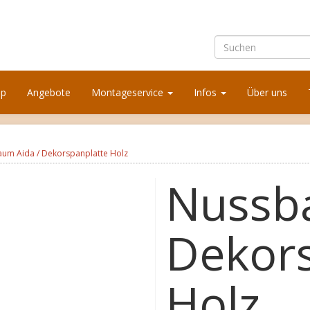
op
Angebote
Montageservice
Infos
Über uns
um Aida / Dekorspanplatte Holz
Nussb
Dekors
Holz