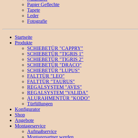
Papier Geflechte
Tapete
Leder
Fotografie
Startseite
Produkte
SCHIEBETÜR "CAPPRY"
SCHIEBETÜR "TIGRIS 1"
SCHIEBETÜR "TIGRIS 2"
SCHIEBETÜR "DRACO"
SCHIEBETÜR "LUPUS"
FALTTÜR "LEO"
FALTTÜR "TAURUS"
REGALSYSTEM "AVES"
REGALSYSTEM "VALIDA"
ALURAHMENTÜR "KODO"
Türfüllungen
Konfigurator
Shop
Angebote
Montageservice
Aufmaßservice
Montagepartner werden