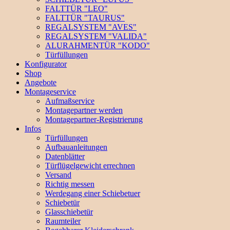
FALTTÜR "LEO"
FALTTÜR "TAURUS"
REGALSYSTEM "AVES"
REGALSYSTEM "VALIDA"
ALURAHMENTÜR "KODO"
Türfüllungen
Konfigurator
Shop
Angebote
Montageservice
Aufmaßservice
Montagepartner werden
Montagepartner-Registrierung
Infos
Türfüllungen
Aufbauanleitungen
Datenblätter
Türflügelgewicht errechnen
Versand
Richtig messen
Werdegang einer Schiebetuer
Schiebetür
Glasschiebetür
Raumteiler