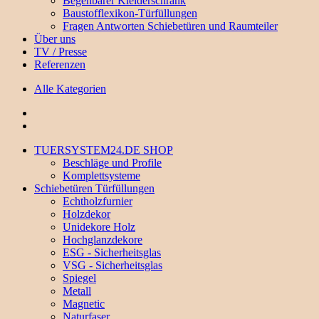
Begehbarer Kleiderschrank
Baustofflexikon-Türfüllungen
Fragen Antworten Schiebetüren und Raumteiler
Über uns
TV / Presse
Referenzen
Alle Kategorien
TUERSYSTEM24.DE SHOP
Beschläge und Profile
Komplettsysteme
Schiebetüren Türfüllungen
Echtholzfurnier
Holzdekor
Unidekore Holz
Hochglanzdekore
ESG - Sicherheitsglas
VSG - Sicherheitsglas
Spiegel
Metall
Magnetic
Naturfaser