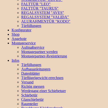
FALTTÜR "LEO"
FALTTÜR "TAURUS"
REGALSYSTEM "AVES"
REGALSYSTEM "VALIDA"
ALURAHMENTÜR "KODO"
Türfüllungen
Konfigurator
Shop
Angebote
Montageservice
Aufmaßservice
Montagepartner werden
Montagepartner-Registrierung
Infos
Türfüllungen
Aufbauanleitungen
Datenblätter
Türflügelgewicht errechnen
Versand
Richtig messen
Werdegang einer Schiebetuer
Schiebetür
Glasschiebetür
Raumteiler