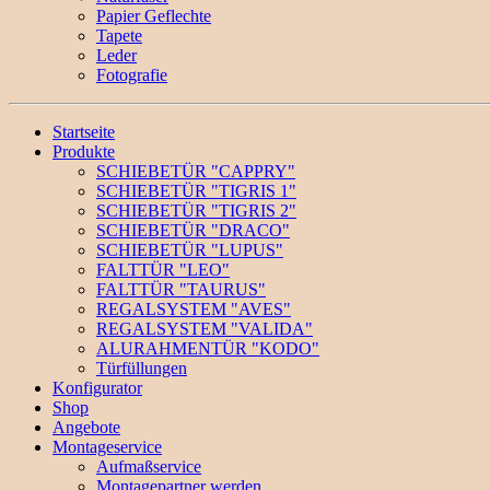
Papier Geflechte
Tapete
Leder
Fotografie
Startseite
Produkte
SCHIEBETÜR "CAPPRY"
SCHIEBETÜR "TIGRIS 1"
SCHIEBETÜR "TIGRIS 2"
SCHIEBETÜR "DRACO"
SCHIEBETÜR "LUPUS"
FALTTÜR "LEO"
FALTTÜR "TAURUS"
REGALSYSTEM "AVES"
REGALSYSTEM "VALIDA"
ALURAHMENTÜR "KODO"
Türfüllungen
Konfigurator
Shop
Angebote
Montageservice
Aufmaßservice
Montagepartner werden