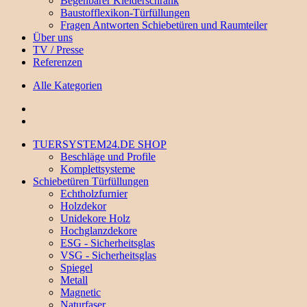
Begehbarer Kleiderschrank
Baustofflexikon-Türfüllungen
Fragen Antworten Schiebetüren und Raumteiler
Über uns
TV / Presse
Referenzen
Alle Kategorien
TUERSYSTEM24.DE SHOP
Beschläge und Profile
Komplettsysteme
Schiebetüren Türfüllungen
Echtholzfurnier
Holzdekor
Unidekore Holz
Hochglanzdekore
ESG - Sicherheitsglas
VSG - Sicherheitsglas
Spiegel
Metall
Magnetic
Naturfaser